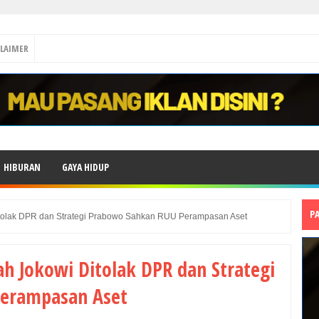
CLAIMER
HIBURAN
GAYA HIDUP
P
tolak DPR dan Strategi Prabowo Sahkan RUU Perampasan Aset
 Jokowi Ditolak DPR dan Strategi
erampasan Aset