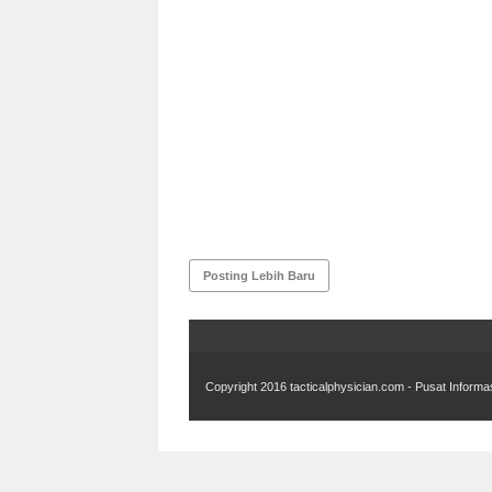
Posting Lebih Baru
Copyright 2016
tacticalphysician.com - Pusat Informa