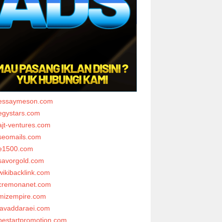
essaymeson.com
egystars.com
ajt-ventures.com
seomails.com
e1500.com
savorgold.com
wikibacklink.com
cremonanet.com
mizempire.com
javaddaraei.com
bestartpromotion.com