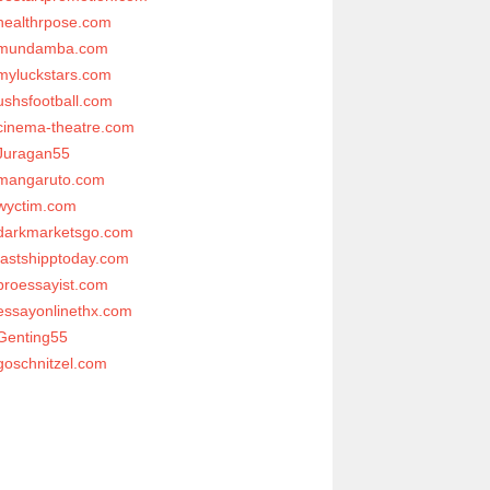
healthrpose.com
mundamba.com
myluckstars.com
ushsfootball.com
cinema-theatre.com
Juragan55
mangaruto.com
wyctim.com
darkmarketsgo.com
fastshipptoday.com
proessayist.com
essayonlinethx.com
Genting55
goschnitzel.com