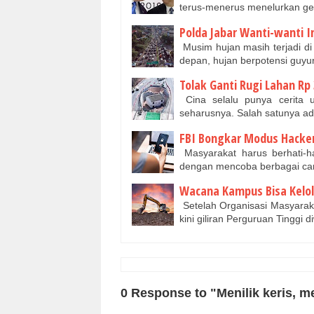
terus-menerus menelurkan ge
Polda Jabar Wanti-wanti 
Musim hujan masih terjadi d
depan, hujan berpotensi guyu
Tolak Ganti Rugi Lahan Rp
Cina selalu punya cerita u
seharusnya. Salah satunya a
FBI Bongkar Modus Hacke
Masyarakat harus berhati-h
dengan mencoba berbagai ca
Wacana Kampus Bisa Kelo
Setelah Organisasi Masyara
kini giliran Perguruan Tingg
0 Response to "Menilik keris, 