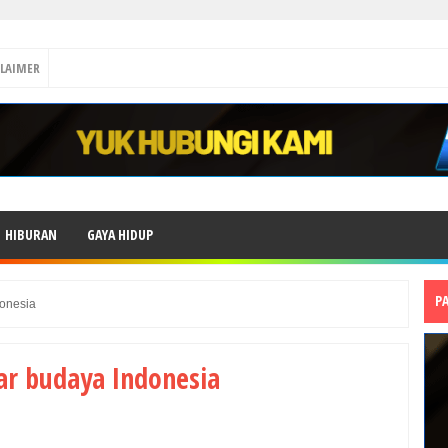
CLAIMER
HIBURAN
GAYA HIDUP
P
donesia
ar budaya Indonesia