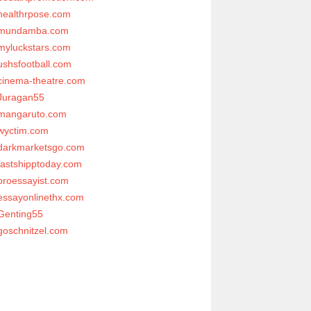
healthrpose.com
mundamba.com
myluckstars.com
ushsfootball.com
cinema-theatre.com
Juragan55
mangaruto.com
wyctim.com
darkmarketsgo.com
fastshipptoday.com
proessayist.com
essayonlinethx.com
Genting55
goschnitzel.com