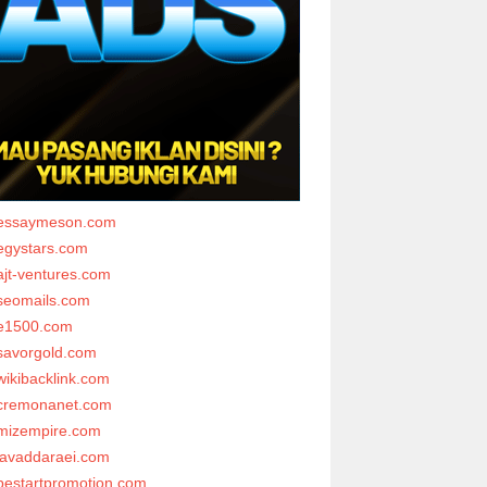
essaymeson.com
egystars.com
ajt-ventures.com
seomails.com
e1500.com
savorgold.com
wikibacklink.com
cremonanet.com
mizempire.com
javaddaraei.com
bestartpromotion.com