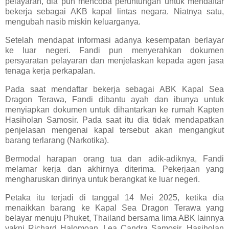
pelayaran, dia pun mencoba peruntungan untuk mendaftar
bekerja sebagai AKB kapal lintas negara. Niatnya satu,
mengubah nasib miskin keluarganya.
Setelah mendapat informasi adanya kesempatan berlayar
ke luar negeri. Fandi pun menyerahkan dokumen
persyaratan pelayaran dan menjelaskan kepada agen jasa
tenaga kerja perkapalan.
Pada saat mendaftar bekerja sebagai ABK Kapal Sea
Dragon Terawa, Fandi dibantu ayah dan ibunya untuk
menyiapkan dokumen untuk dihantarkan ke rumah Kapten
Hasiholan Samosir. Pada saat itu dia tidak mendapatkan
penjelasan mengenai kapal tersebut akan mengangkut
barang terlarang (Narkotika).
Bermodal harapan orang tua dan adik-adiknya, Fandi
melamar kerja dan akhirnya diterima. Pekerjaan yang
mengharuskan dirinya untuk berangkat ke luar negeri.
Petaka itu terjadi di tanggal 14 Mei 2025, ketika dia
menaikkan barang ke Kapal Sea Dragon Terawa yang
belayar menuju Phuket, Thailand bersama lima ABK lainnya
yakni Richard Halomoan, Lea Candra Samosir, Hasiholan